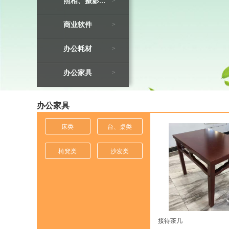
>
照相、摄影器材及配件
商业软件
>
办公耗材
>
办公家具
>
办公家具
床类
台、桌类
椅凳类
沙发类
接待茶几