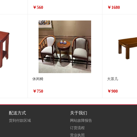
￥560
￥1680
休闲椅
大茶几
￥750
￥900
配送方式
关于我们
货到付款区域
网站故障报告
订货流程
营业执照