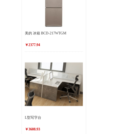
美的 冰箱 BCD-217WTGM
￥2377.94
L型写字台
￥3608.93