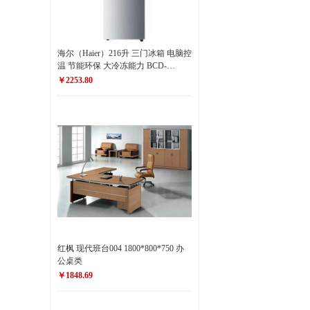
海尔（Haier）216升 三门冰箱 电脑控
温 节能环保 大冷冻能力 BCD-
216SDN
￥2253.80
红枫 现代班台004 1800*800*750 办
公桌类
￥1848.69