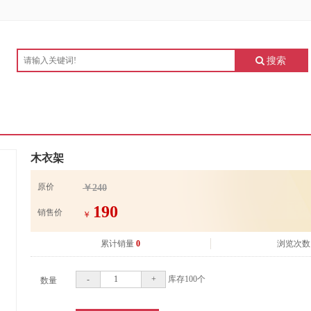
搜索
木衣架
原价
￥240
190
销售价
￥
累计销量
0
浏览次数
-
+
库存
100
个
数量