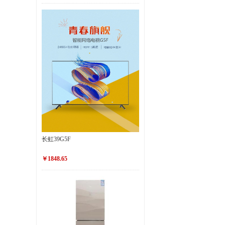
长虹39G5F
￥1848.65