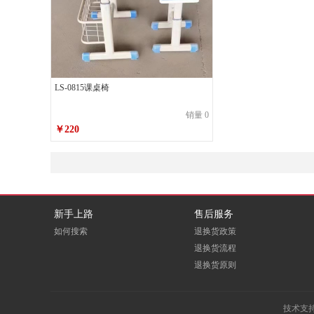
LS-0815课桌椅
销量 0
￥220
新手上路
售后服务
如何搜索
退换货政策
退换货流程
退换货原则
技术支