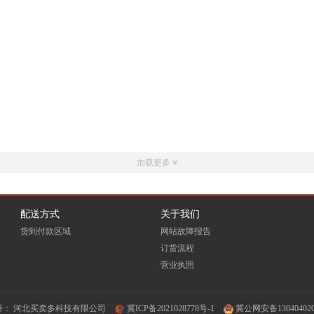
加载更多
配送方式
关于我们
货到付款区域
网站故障报告
订货流程
营业执照
持：
河北买卖多科技有限公司
冀ICP备2021028778号-1
冀公网安备130404020