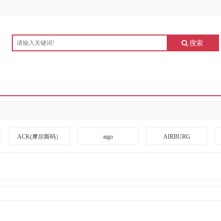
搜索
ACK(摩尔斯码）
aigo
AIRBURG
ARRIVEBOARD
A度
BANGDA
BLACKSHIELDS
BOTC
BOXLIGHT
CKZN
CUBESPACE DESIGN
CZUR