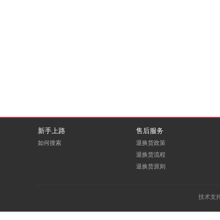
DBAPPSECURITY
deepin
EDUOFFICE
eFound
E人E本
FITOUCH
GCHV
GODEYE
Greenwear
GREVOL
新手上路
售后服务
HOOPOE
HOREN
如何搜索
退换货政策
退换货流程
Huanghe
退换货原则
ICARTRIDGE
LEADCOM
LEXY
技术支
macrosan
maxhub