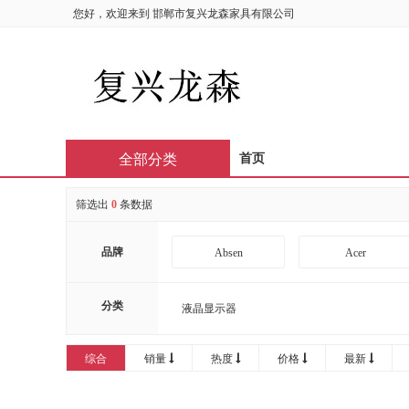
您好，欢迎来到
邯郸市复兴龙森家具有限公司
全部分类
首页
筛选出
0
条数据
品牌
Absen
Acer
AOC
APHRODITE
分类
液晶显示器
Bintran
BJB
综合
销量
热度
价格
最新
CIRIC
CISCO