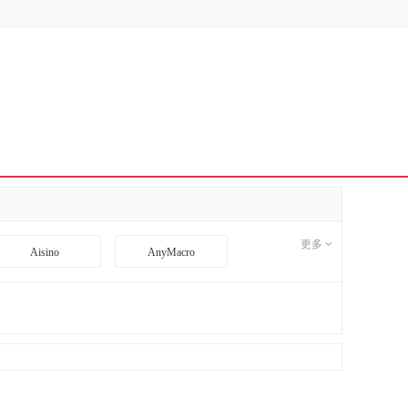
更多
Aisino
AnyMacro
BD
BDCOM
CI
CimFAX
DA TANG
Danacoid