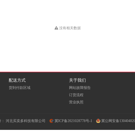
HUB
Dious
DONVIEW
Double A
EKSI
ELOAM
EMC
没有相关数据
Fovatt
FUI
Fujixerox
Goldencis
GREAT WALL
Great Wall 长城
GXIN
H3C
HEWORK
配送方式
关于我们
HORION
HOSEN
HPE
货到付款区域
网站故障报告
订货流程
ICSP
INFOCUS
营业执照
iTeaQ
LIFAair
LMFU
LP
持：
河北买卖多科技有限公司
冀ICP备2021028778号-1
冀公网安备130404020
Meidi
MICROTEK
MINDHUB