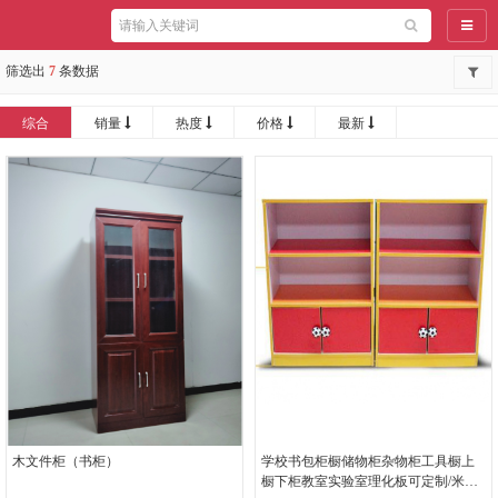
导航
筛选出
7
条数据
综合
销量
热度
价格
最新
木文件柜（书柜）
学校书包柜橱储物柜杂物柜工具橱上
橱下柜教室实验室理化板可定制/米计