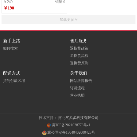
￥240
销量 0
￥190
加载更多
新手上路
售后服务
如何搜索
退换货政策
退换货流程
退换货原则
配送方式
关于我们
货到付款区域
网站故障报告
订货流程
营业执照
技术支持：
河北买卖多科技有限公司
冀ICP备2021028778号-1
冀公网安备13040402000423号