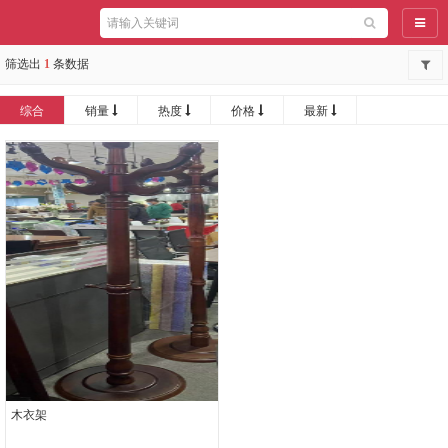
导航
筛选出
1
条数据
综合
销量
热度
价格
最新
木衣架