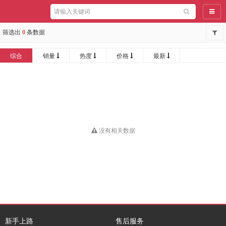
导航
筛选出
0
条数据
综合
销量
热度
价格
最新
没有相关数据
新手上路
售后服务