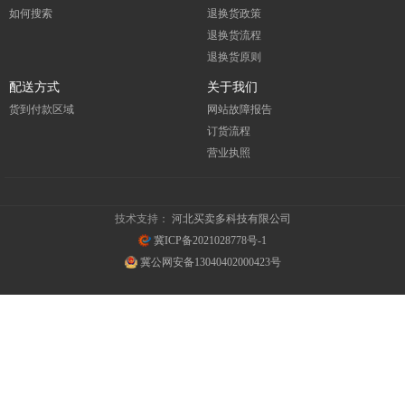
如何搜索
退换货政策
退换货流程
退换货原则
配送方式
关于我们
货到付款区域
网站故障报告
订货流程
营业执照
技术支持：
河北买卖多科技有限公司
冀ICP备2021028778号-1
冀公网安备13040402000423号