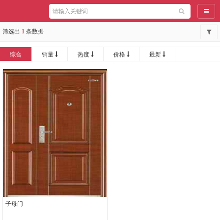
导航
筛选出
1
条数据
综合
销量
热度
价格
最新
子母门