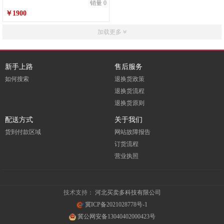
销量 0
￥1900
加载更多
新手上路
售后服务
如何搜索
退换货政策
退换货流程
退换货原则
配送方式
关于我们
货到付款区域
网站故障报告
订货流程
营业执照
技术支持：
河北买卖多科技有限公司
冀ICP备2021028778号-1
冀公网安备13040402000423号