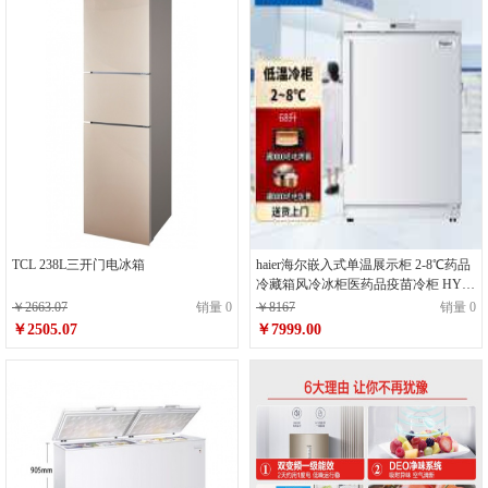
TCL 238L三开门电冰箱
haier海尔嵌入式单温展示柜 2-8℃药品
冷藏箱风冷冰柜医药品疫苗冷柜 HYC-
68
￥2663.07
销量 0
￥8167
销量 0
￥2505.07
￥7999.00