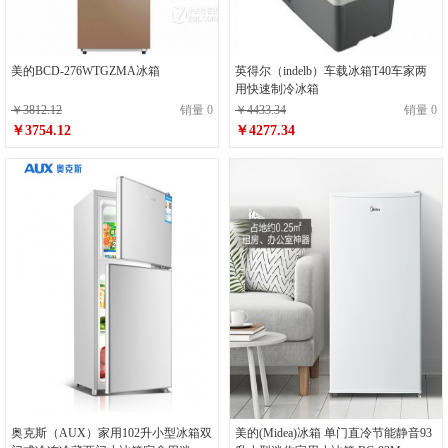
美的BCD-276WTGZMA冰箱
英得尔（indelb）车载冰箱T40车家两
用快速制冷冰箱
￥3812.12
销量 0
￥4433.34
销量 0
￥3754.12
￥4277.34
奥克斯（AUX）家用102升小型冰箱双
美的(Midea)冰箱 单门直冷节能静音93