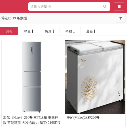
导航
筛选出
19
条数据
综合
销量
热度
价格
最新
海尔（Haier）216升 三门冰箱 电脑控
美的(Midea)冰柜220升
温 节能环保 大冷冻能力 BCD-216SDN