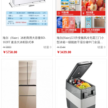
海尔（Haier）冰柜商用大容量BD-
海尔(Haier)223升变频风冷无霜三门小
1028T 速冻大冰柜卧式单
型冰箱一级能效干湿分储中门全温变
温净味宿舍租房节能BCD-223WDPT
￥5803
销量 0
￥3544
销量 0
￥5750.00
￥3439.00