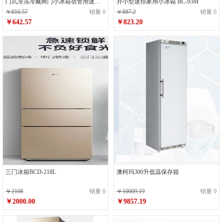
门式冷冻冷藏两门小冰箱宿舍用迷你
升小型迷你家用小冰箱 BC-93M
节能电冰箱BCD-102拉丝银
￥816.57
销量 0
￥887.2
销量 0
￥642.57
￥823.20
三门冰箱BCD-218L
澳柯玛300升低温保存箱
￥2108
销量 0
￥10009.19
销量 0
￥2000.00
￥9857.19