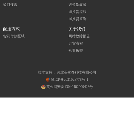
如何搜索
退换货政策
退换货流程
退换货原则
配送方式
关于我们
货到付款区域
网站故障报告
订货流程
营业执照
技术支持：
河北买卖多科技有限公司
冀ICP备2021028778号-1
冀公网安备13040402000423号