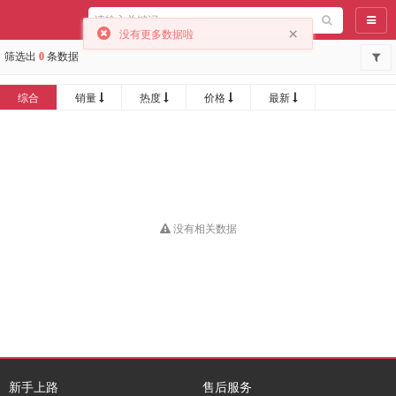
导航
×
没有更多数据啦
筛选出
0
条数据
综合
销量
热度
价格
最新
没有相关数据
新手上路
售后服务