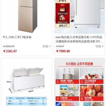
TCL 238L三开门电冰箱
haier海尔嵌入式单温展示柜 2-8℃药品
冷藏箱风冷冰柜医药品疫苗冷柜 HYC-
68
￥2663.07
销量 0
￥8167
销量 0
￥2505.07
￥7999.00