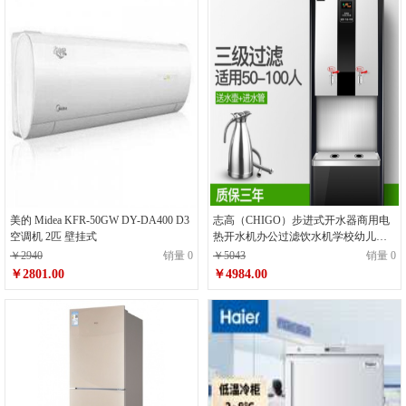
美的 Midea KFR-50GW DY-DA400 D3
志高（CHIGO）步进式开水器商用电
空调机 2匹 壁挂式
热开水机办公过滤饮水机学校幼儿园
饮水机节能 步进式3KW/220V新款
￥2940
销量 0
￥5043
销量 0
￥2801.00
￥4984.00