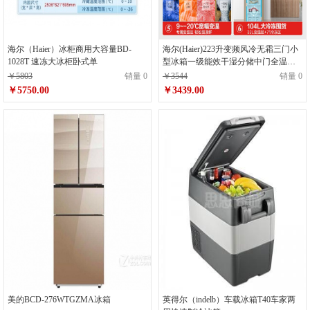
海尔（Haier）冰柜商用大容量BD-
海尔(Haier)223升变频风冷无霜三门小
1028T 速冻大冰柜卧式单
型冰箱一级能效干湿分储中门全温变
温净味宿舍租房节能BCD-223WDPT
￥5803
销量 0
￥3544
销量 0
￥5750.00
￥3439.00
美的BCD-276WTGZMA冰箱
英得尔（indelb）车载冰箱T40车家两