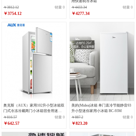
用快速制冷冰箱
￥3812.12
销量 0
￥4433.34
销量 0
￥3754.12
￥4277.34
奥克斯（AUX）家用102升小型冰箱双
美的(Midea)冰箱 单门直冷节能静音93
门式冷冻冷藏两门小冰箱宿舍用迷你
升小型迷你家用小冰箱 BC-93M
节能电冰箱BCD-102拉丝银
￥816.57
销量 0
￥887.2
销量 0
￥642.57
￥823.20