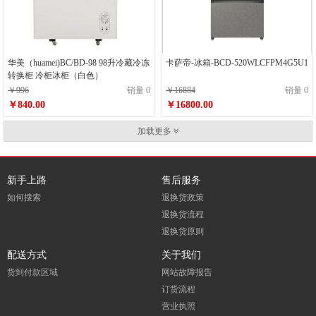
华美（huamei)BC/BD-98 98升冷藏冷冻
卡萨帝-冰箱-BCD-520WLCFPM4G5U1
转换柜 冷柜冰柜（白色）
￥996
销量 0
￥16884
销量 0
￥840.00
￥16800.00
加载更多
新手上路
售后服务
如何搜索
退换货政策
退换货流程
退换货原则
配送方式
关于我们
货到付款区域
网站故障报告
订货流程
营业执照