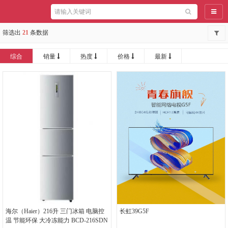
导航
筛选出
21
条数据
综合
销量
热度
价格
最新
海尔（Haier）216升 三门冰箱 电脑控
长虹39G5F
温 节能环保 大冷冻能力 BCD-216SDN