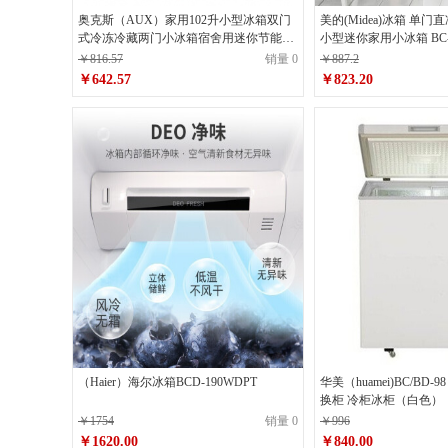
奥克斯（AUX）家用102升小型冰箱双门
美的(Midea)冰箱 单门
式冷冻冷藏两门小冰箱宿舍用迷你节能电
小型迷你家用小冰箱 BC-
冰箱BCD-102拉丝银
￥816.57
销量 0
￥887.2
￥642.57
￥823.20
（Haier）海尔冰箱BCD-190WDPT
华美（huamei)BC/BD-
换柜 冷柜冰柜（白色）
￥1754
销量 0
￥996
￥1620.00
￥840.00