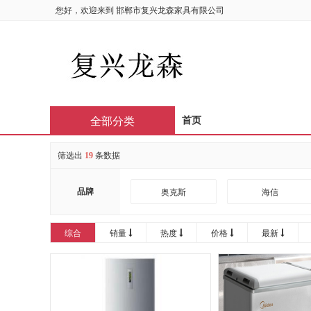
您好，欢迎来到
邯郸市复兴龙森家具有限公司
全部分类
首页
筛选出
19
条数据
品牌
奥克斯
海信
卡萨帝
其它品牌
综合
销量
热度
价格
最新