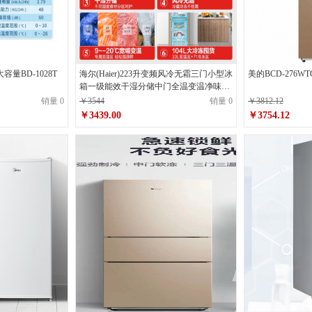
容量BD-1028T
海尔(Haier)223升变频风冷无霜三门小型冰
美的BCD-276W
箱一级能效干湿分储中门全温变温净味宿
舍租房节能BCD-223WDPT
销量 0
￥3544
销量 0
￥3812.12
￥3439.00
￥3754.12