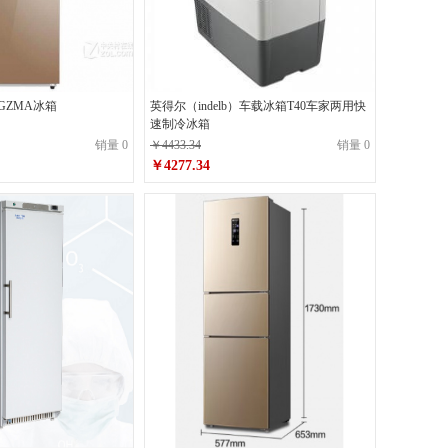
TGZMA冰箱
英得尔（indelb）车载冰箱T40车家两用快
速制冷冰箱
销量 0
￥4433.34
销量 0
￥4277.34