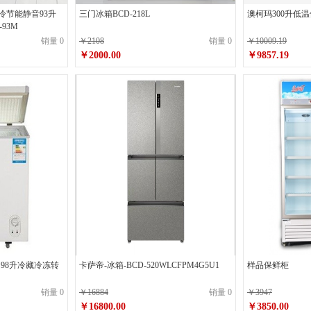
直冷节能静音93升
三门冰箱BCD-218L
澳柯玛300升低
93M
销量 0
￥2108
销量 0
￥10009.19
￥2000.00
￥9857.19
98 98升冷藏冷冻转
卡萨帝-冰箱-BCD-520WLCFPM4G5U1
样品保鲜柜
销量 0
￥16884
销量 0
￥3947
￥16800.00
￥3850.00