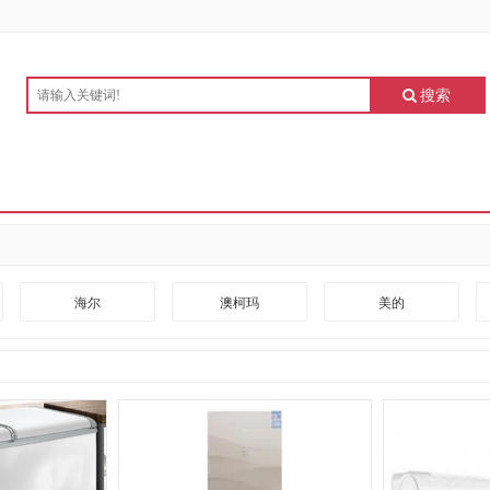
搜索
海尔
澳柯玛
美的
复兴龙森