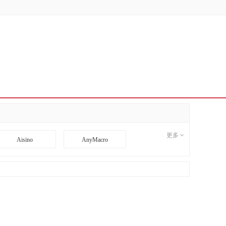
更多
Aisino
AnyMacro
BD
BDCOM
CI
CimFAX
DA TANG
Danacoid