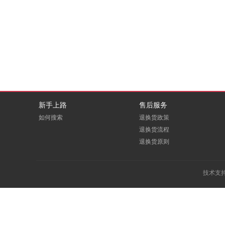
DBAPPSECURITY
deepin
EDUOFFICE
eFound
E人E本
FITOUCH
GCHV
GODEYE
新手上路
售后服务
如何搜索
退换货政策
Greenwear
GREVOL
退换货流程
退换货原则
HOOPOE
HOREN
Huanghe
ICARTRIDGE
技术支
LEADCOM
LEXY
macrosan
maxhub