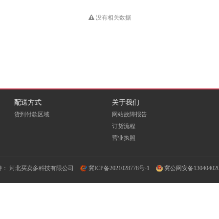
HUB
Dious
DONVIEW
Double A
没有相关数据
EKSI
ELOAM
EMC
Fovatt
FUI
Fujixerox
Goldencis
GREAT WALL
Great Wall 长城
配送方式
关于我们
货到付款区域
网站故障报告
GXIN
H3C
HEWORK
订货流程
营业执照
HORION
HOSEN
HPE
ICSP
INFOCUS
iTeaQ
持：
河北买卖多科技有限公司
冀ICP备2021028778号-1
冀公网安备130404020
LIFAair
LMFU
LP
Meidi
MICROTEK
MINDHUB