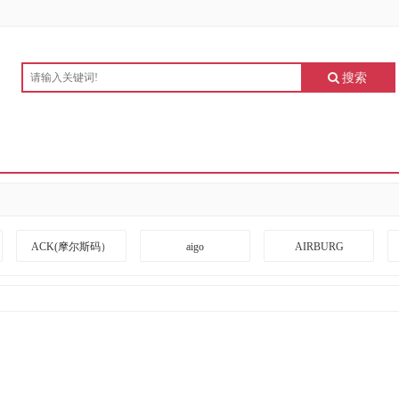
搜索
ACK(摩尔斯码）
aigo
AIRBURG
ARRIVEBOARD
A度
BANGDA
BLACKSHIELDS
BOTC
BOXLIGHT
CKZN
CUBESPACE DESIGN
CZUR