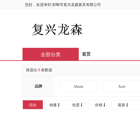
您好，欢迎来到
邯郸市复兴龙森家具有限公司
全部分类
首页
筛选出
0
条数据
品牌
Absen
Acer
AOC
APHRODITE
综合
销量
热度
价格
最新
Bintran
BJB
CIRIC
CISCO