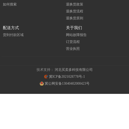
如何搜索
退换货政策
退换货流程
退换货原则
配送方式
关于我们
货到付款区域
网站故障报告
订货流程
营业执照
技术支持：
河北买卖多科技有限公司
冀ICP备2021028778号-1
冀公网安备13040402000423号