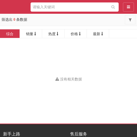
导航
筛选出
0
条数据
综合
销量
热度
价格
最新
没有相关数据
新手上路
售后服务