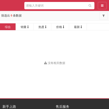
导航
筛选出
0
条数据
综合
销量
热度
价格
最新
没有相关数据
新手上路
售后服务