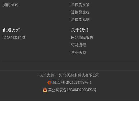
如何搜索
退换货政策
退换货流程
退换货原则
配送方式
关于我们
货到付款区域
网站故障报告
订货流程
营业执照
技术支持：
河北买卖多科技有限公司
冀ICP备2021028778号-1
冀公网安备13040402000423号