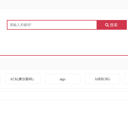
搜索
ACK(摩尔斯码）
aigo
AIRBURG
ARRIVEBOARD
A度
BANGDA
BLACKSHIELDS
BOTC
BOXLIGHT
CKZN
CUBESPACE DESIGN
CZUR