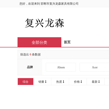
您好，欢迎来到
邯郸市复兴龙森家具有限公司
全部分类
首页
筛选出
0
条数据
品牌
Absen
Acer
AOC
APHRODITE
综合
销量
热度
价格
最新
Bintran
BJB
CIRIC
CISCO