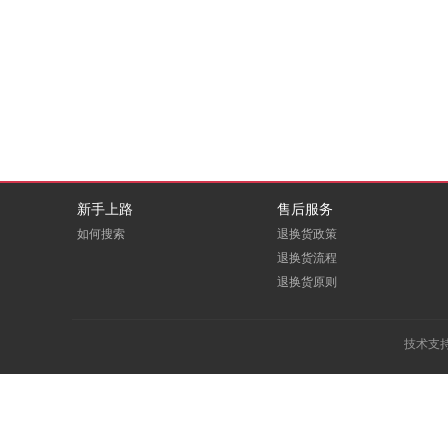
DBAPPSECURITY
deepin
EDUOFFICE
eFound
E人E本
FITOUCH
GCHV
GODEYE
新手上路
售后服务
如何搜索
退换货政策
Greenwear
GREVOL
退换货流程
退换货原则
HOOPOE
HOREN
Huanghe
ICARTRIDGE
技术支
LEADCOM
LEXY
macrosan
maxhub