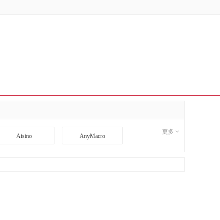
更多
Aisino
AnyMacro
BD
BDCOM
CI
CimFAX
DA TANG
Danacoid