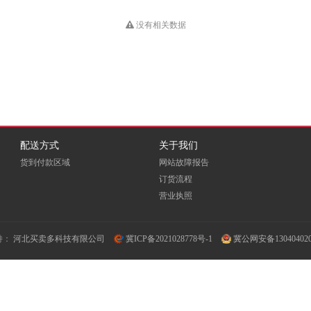
HUB
Dious
DONVIEW
Double A
没有相关数据
EKSI
ELOAM
EMC
Fovatt
FUI
Fujixerox
Goldencis
GREAT WALL
Great Wall 长城
配送方式
关于我们
货到付款区域
网站故障报告
GXIN
H3C
HEWORK
订货流程
营业执照
HORION
HOSEN
HPE
ICSP
INFOCUS
iTeaQ
持：
河北买卖多科技有限公司
冀ICP备2021028778号-1
冀公网安备130404020
LIFAair
LMFU
LP
Meidi
MICROTEK
MINDHUB