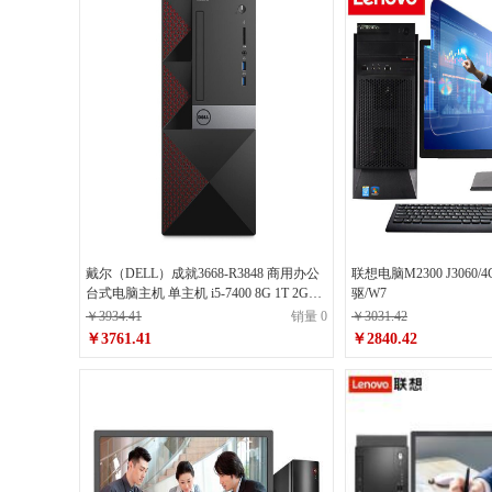
戴尔（DELL）成就3668-R3848 商用办公
联想电脑M2300 J3060/4
台式电脑主机 单主机 i5-7400 8G 1T 2G独
驱/W7
显
￥3934.41
销量 0
￥3031.42
￥3761.41
￥2840.42