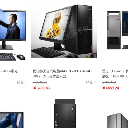
G/500G/带光
联想扬天台式电脑M4601k-01 G4560 4G
联想（Lenovo）
500G +21.5英寸显示器
整机 （I5-8500 8G 1T 集成 ）2
示器
销量 0
￥3645.83
销量 0
￥4903.24
￥3490.83
￥4889.24