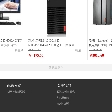
1T/
联想 启天M410-D014 I5-
联想（Lenovo） 
21.5显示器 台式计算
6500/B250/4G/128G固态+1T/集成显
机电脑I3 主机+1
卡/DVDrw/下一个工作日对全...
7100 4G内存 1...
销量 0
￥4255.56
销量 0
￥3873.68
￥4175.56
￥3810.68
加载更多
配送方式
关于我们
货到付款区域
网站故障报告
订货流程
营业执照