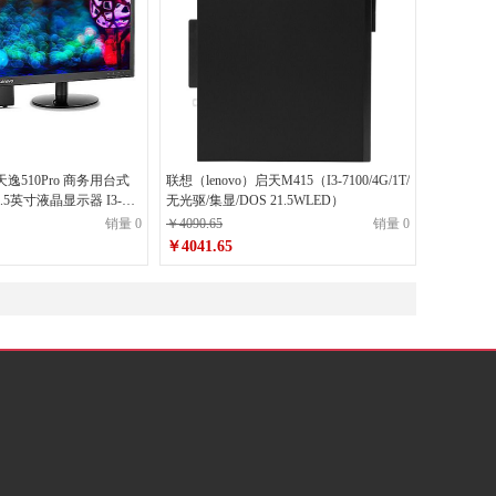
天逸510Pro 商务用台式
联想（lenovo）启天M415（I3-7100/4G/1T/
9.5英寸液晶显示器 I3-
无光驱/集显/DOS 21.5WLED）
销量 0
￥4090.65
销量 0
￥4041.65