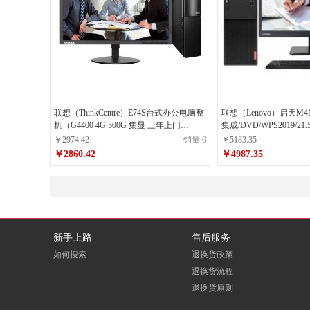
联想（ThinkCentre）E74S台式办公电脑整
联想（Lenovo）启天M415 I5-6500/4G/
机（G4400 4G 500G 集显 三年上门
集成/DVD/WPS2019/
Win7）19.5英寸...
机
￥2974.42
销量 0
￥5183.35
￥2860.42
￥4987.35
新手上路
售后服务
如何搜索
退换货政策
退换货流程
退换货原则