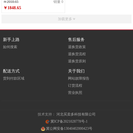
￥2018.65
销量 0
￥1848.65
加载更多
新手上路
售后服务
如何搜索
退换货政策
退换货流程
退换货原则
配送方式
关于我们
货到付款区域
网站故障报告
订货流程
营业执照
技术支持：
河北买卖多科技有限公司
冀ICP备2021028778号-1
冀公网安备13040402000423号