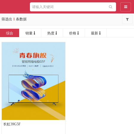
导航
筛选出
1
条数据
综合
销量
热度
价格
最新
长虹39G5F